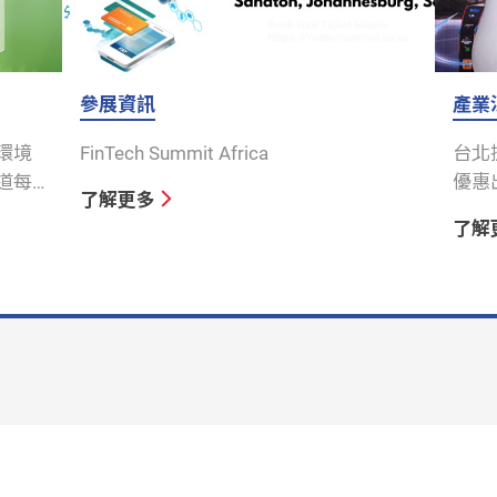
參展資訊
產業
環境
FinTech Summit Africa
台北
道每
優惠
了解更多
C 為
了解
VC
加劑
有添加
整個產
使
境與
案 我
-G