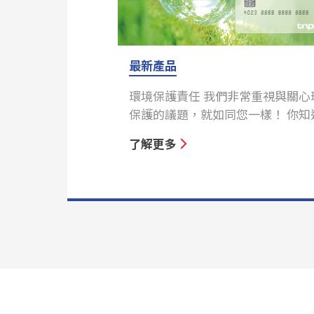
最新產品
環境保護責任 我們非常重視與關心
保護的議題，就如同您一樣！ 你知
年用於生產銀行卡的塑膠仍是以 PV
了解更多
主，國際綠色和平組織之所以會稱 P
為『毒塑膠』，不是指不含任何添
的 PVC 本身而言，但也不光指含
劑的 PVC 產品而言，需是因為其
品生命週期，從原料關採、製造、
用、到廢棄的所有階段，皆會對環
人體健康造成危害。 更好的解決方
們近年更致力開發環境友善的『PET
環保信用卡』且取得 VISA 及