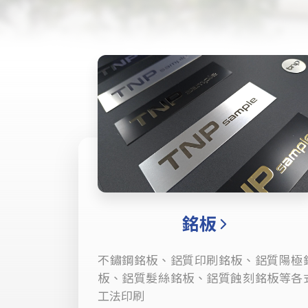
銘板
不鏽鋼銘板、鋁質印刷銘板、鋁質陽極
板、鋁質髮絲銘板、鋁質蝕刻銘板等各
工法印刷