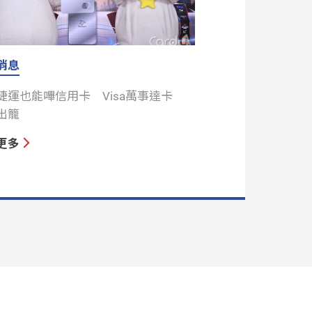
消息
捷運也能嗶信用卡 Visa萬事達卡
出籠
更多