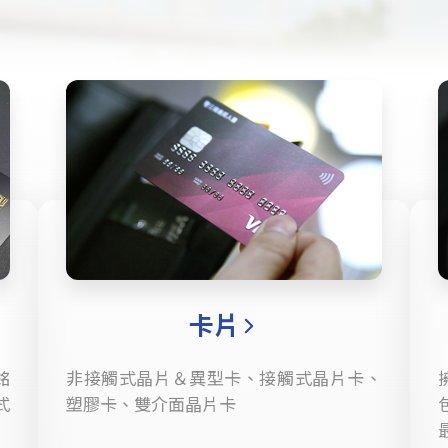
卡片
銘
非接觸式晶片＆異型卡、接觸式晶片卡、
式
塑膠卡、雙介面晶片卡